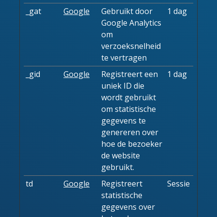
_gat
Google
Gebruikt door
1 dag
Google Analytics
om
verzoeksnelheid
te vertragen
_gid
Google
Registreert een
1 dag
uniek ID die
wordt gebruikt
om statistische
gegevens te
genereren over
hoe de bezoeker
de website
gebruikt.
td
Google
Registreert
Sessie
statistische
gegevens over