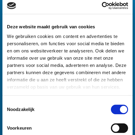
paginanavigatie en toegang tot beveiligde
gedeelten van de website mogelijk te maken.
Zonder deze cookies kan de website niet naar
behoren werken.
Deze website maakt gebruik van cookies
We gebruiken cookies om content en advertenties te
Maximale
Naam
Aanbieder
Doel
personaliseren, om functies voor social media te bieden
bewaarterm
en om ons websiteverkeer te analyseren. Ook delen we
ARRAffini
Azure
Gebruikt om
Sessie
informatie over uw gebruik van onze site met onze
ty
verkeer naar de
partners voor social media, adverteren en analyse. Deze
website te
partners kunnen deze gegevens combineren met andere
distribueren op
informatie die u aan ze heeft verstrekt of die ze hebben
verschillende
verzameld op basis van uw gebruik van hun services.
servers om de
responstijden te
Toestemmingsselectie
optimaliseren.
Noodzakelijk
ARRAffini
Azure
Gebruikt om
Sessie
tySameSi
verkeer naar de
Voorkeuren
te
website te