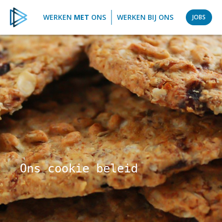
WERKEN
MET
ONS
WERKEN BIJ ONS
JOBS
Ons cookie beleid