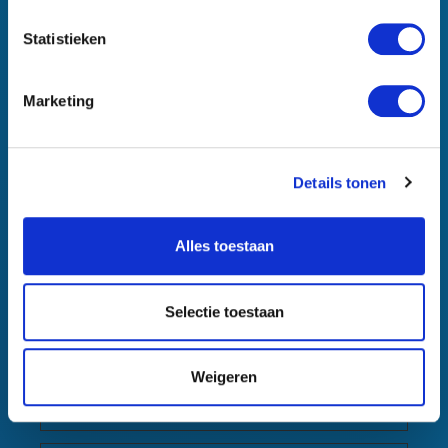
distribueren op
verschillende
Statistieken
servers om de
responstijden te
Marketing
optimaliseren.
ASP.NET
datavibe
Houdt de
Sessie
_SessionI
s.nl
sessiestatus van
Details tonen
d
de bezoeker
over
paginavragen
Alles toestaan
bij.
CookieC
Cookieb
Slaat de
1 jaar
Selectie toestaan
onsent
ot
cookiestatus van
de gebruiker op
voor het huidige
Weigeren
domein